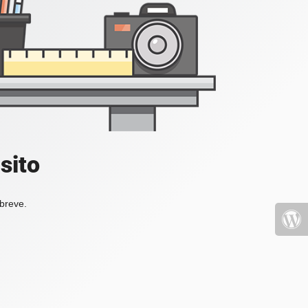
sito
 breve.