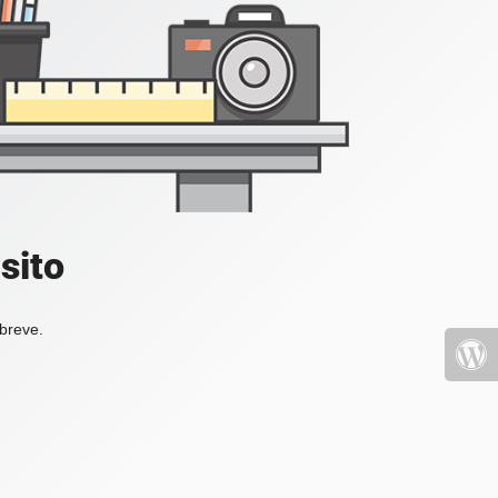
sito
 breve.