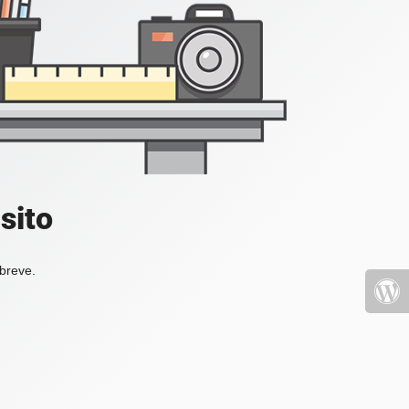
sito
 breve.