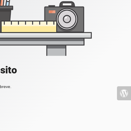
sito
 breve.