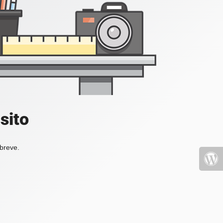
sito
 breve.