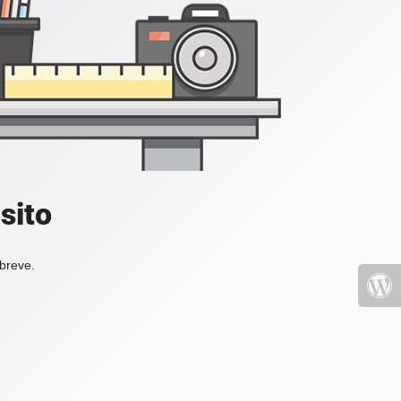
sito
 breve.