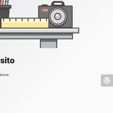
sito
 breve.