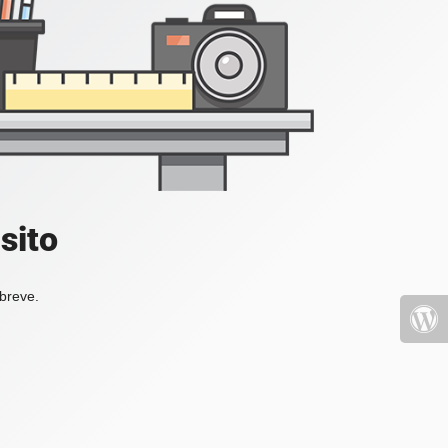
sito
 breve.