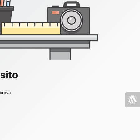
sito
 breve.