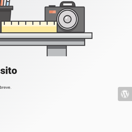
sito
 breve.