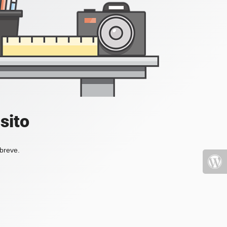
sito
 breve.