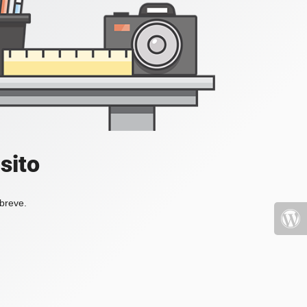
sito
 breve.