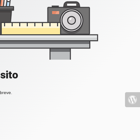
sito
 breve.