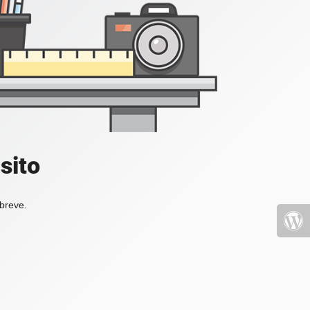
sito
 breve.