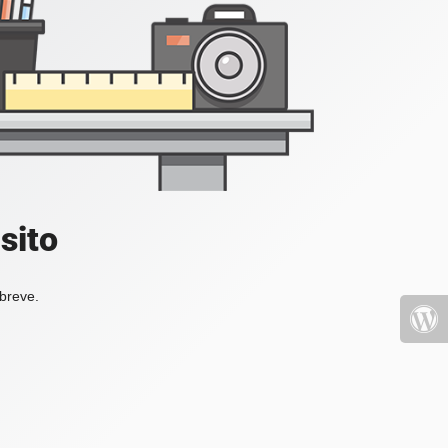
sito
 breve.