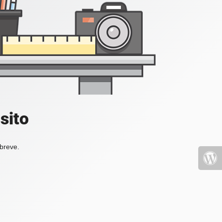
sito
 breve.