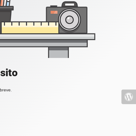
sito
 breve.