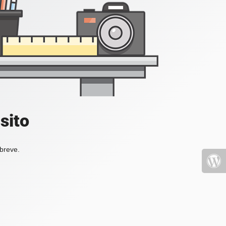
sito
 breve.