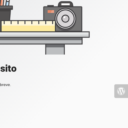
sito
 breve.