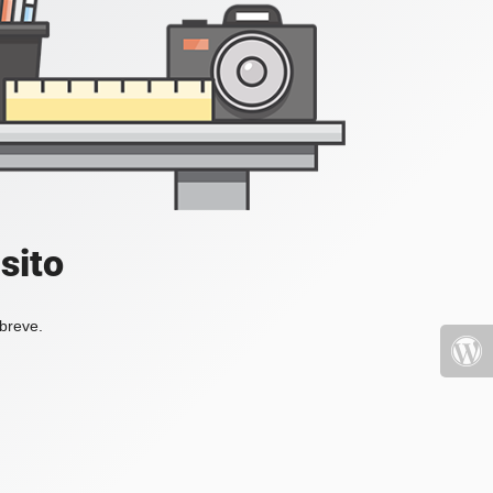
sito
 breve.