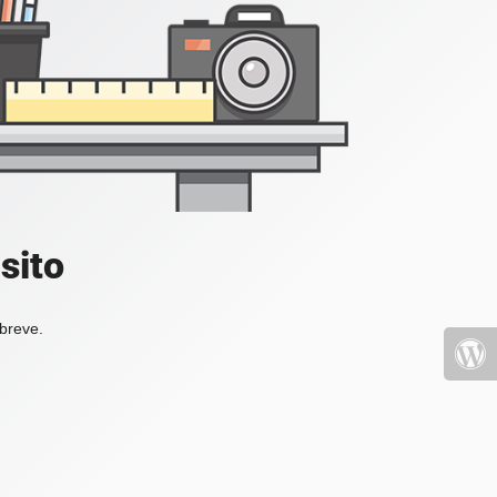
sito
 breve.