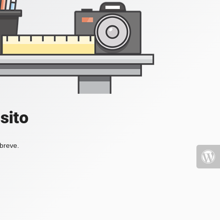
sito
 breve.