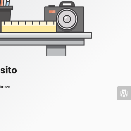
sito
 breve.