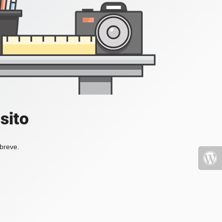
sito
 breve.