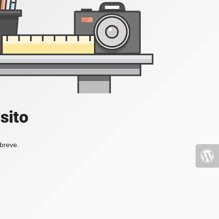
sito
 breve.