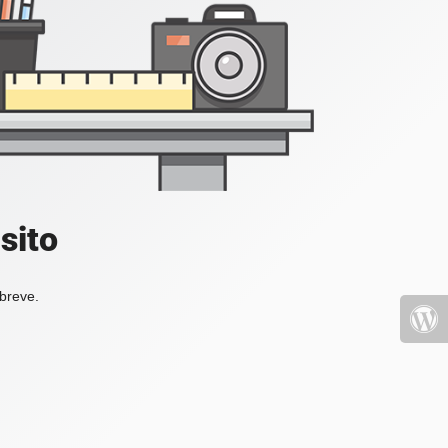
sito
 breve.