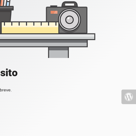
sito
 breve.