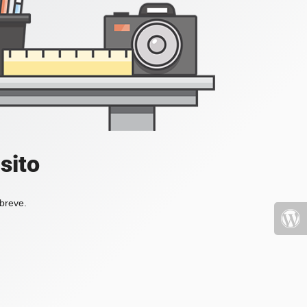
sito
 breve.