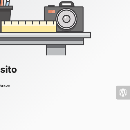
sito
 breve.