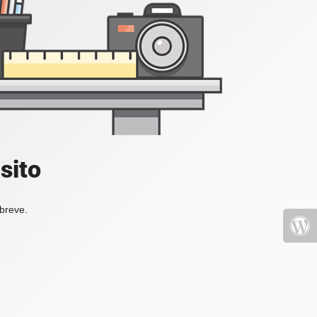
sito
 breve.