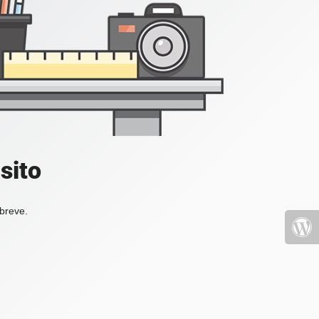
sito
 breve.