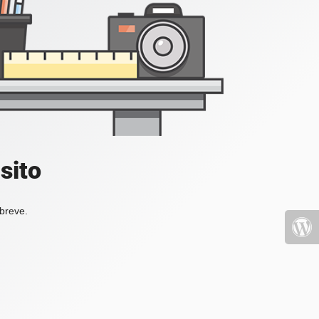
sito
 breve.