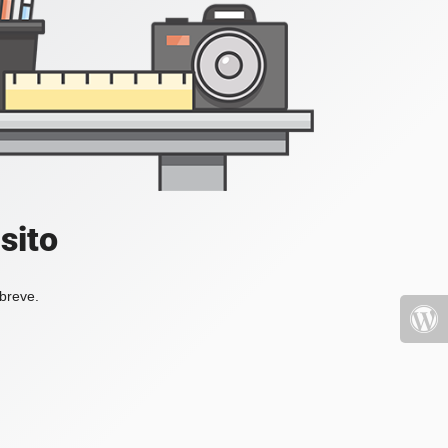
sito
 breve.