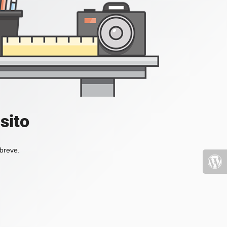
sito
 breve.