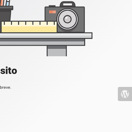
sito
 breve.