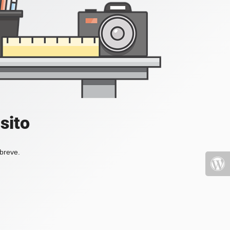
sito
 breve.