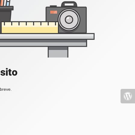
sito
 breve.