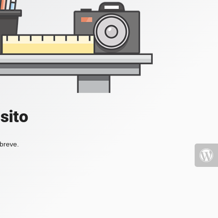
sito
 breve.