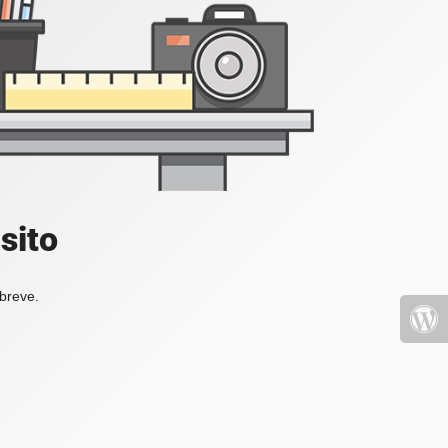
sito
 breve.