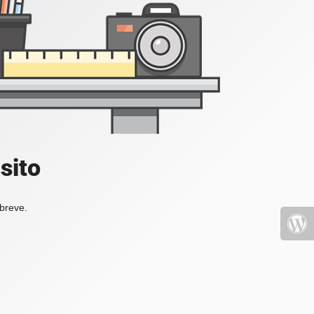
sito
 breve.