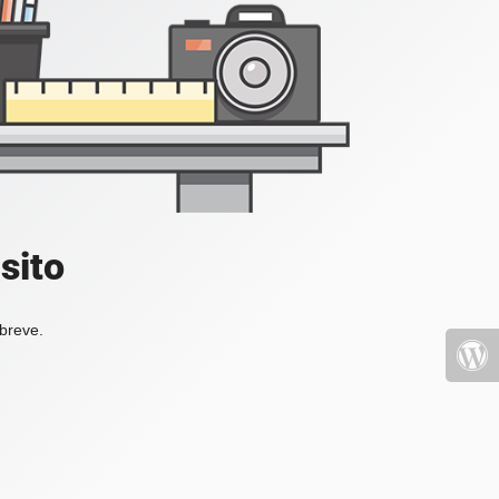
sito
 breve.