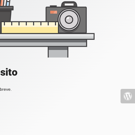
sito
 breve.