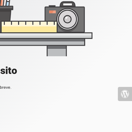
sito
 breve.