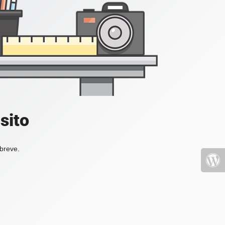
sito
 breve.