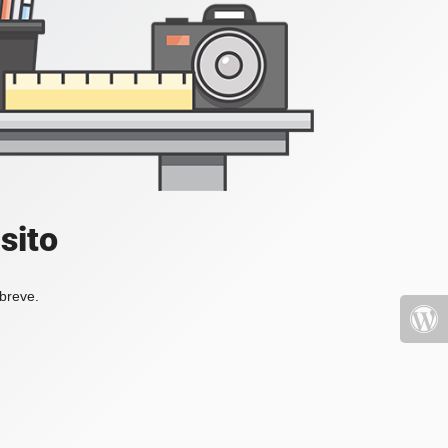
sito
 breve.