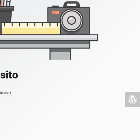
sito
 breve.