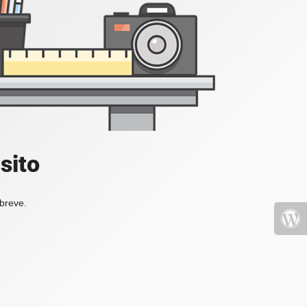
sito
 breve.