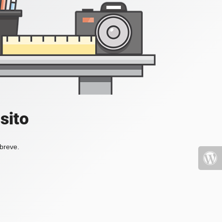
sito
 breve.