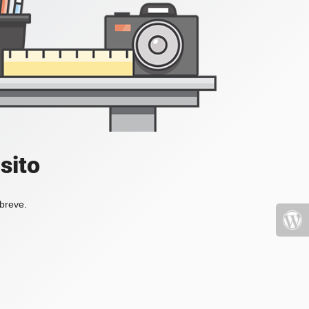
sito
 breve.