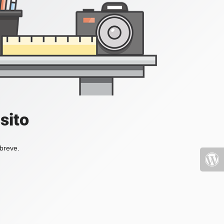
sito
 breve.